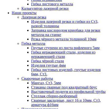
Гибка листового металла
Калькулятор лазерной резки
Наши проекты
Лазерная резка
Изделия лазерной резки и гибки из Ст3,
разной толщины
Заправка кислородом криобака для резки
металла на станке
Резка чёрного металла толщиной 10мм
Гибка металла
Гнутые ступени из листа рифленого 5мм
Гибка нержавеющей стали, изделия из
нержавеющей стали
Гибка чёрной стали
Изделия гнутые 4мм
Гибка листовых изделий, гнутые изделия
6мм, Ст3.
Сварочные работы
Мангал, Ст3, 5мм
Стаканы сварные под квадратный брус
Выставочный подиум из профильной трубы
Стеллаж сборно-разборный
Сварные закладные, лист 16 и 10мм, Ст3,
арматура ф16мм