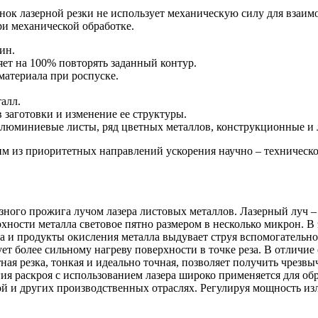
ок лазерной резки не использует механическую силу для взаимо
и механической обработке.
ин.
яет на 100% повторять заданный контур.
материала при роспуске.
алл.
 заготовки и изменение ее структуры.
алюминиевые листы, ряд цветных металлов, конструкционные и 
им из приоритетных направлений ускорения научно – техническо
озного прожига лучом лазера листовых металлов. Лазерный луч 
хности металла световое пятно размером в несколько микрон. В 
ва и продукты окисления металла выдувает струя вспомогательн
ет более сильному нагреву поверхности в точке реза. В отличие
ая резка, тонкая и идеально точная, позволяет получить чрезвы
ия раскроя с использованием лазера широко применяется для об
й и других производственных отраслях. Регулируя мощность из