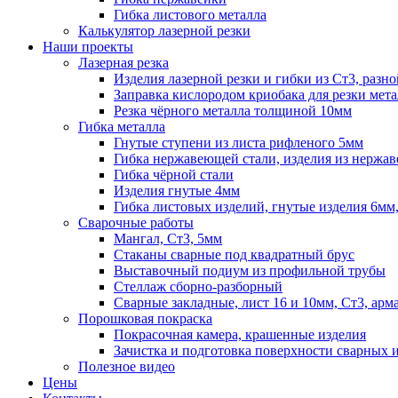
Гибка листового металла
Калькулятор лазерной резки
Наши проекты
Лазерная резка
Изделия лазерной резки и гибки из Ст3, раз
Заправка кислородом криобака для резки мета
Резка чёрного металла толщиной 10мм
Гибка металла
Гнутые ступени из листа рифленого 5мм
Гибка нержавеющей стали, изделия из нержа
Гибка чёрной стали
Изделия гнутые 4мм
Гибка листовых изделий, гнутые изделия 6мм,
Сварочные работы
Мангал, Ст3, 5мм
Стаканы сварные под квадратный брус
Выставочный подиум из профильной трубы
Стеллаж сборно-разборный
Сварные закладные, лист 16 и 10мм, Ст3, ар
Порошковая покраска
Покрасочная камера, крашенные изделия
Зачистка и подготовка поверхности сварных 
Полезное видео
Цены