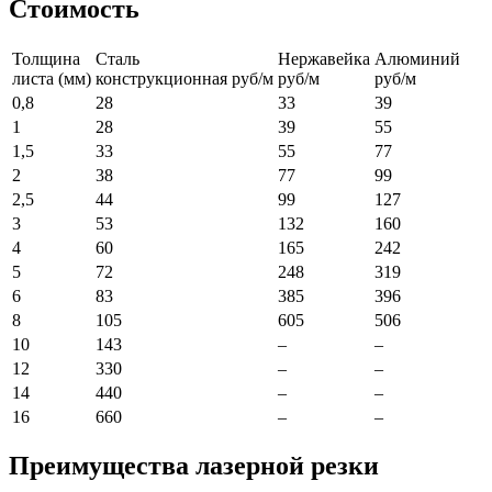
Стоимость
Толщина
Сталь
Нержавейка
Алюминий
листа (мм)
конструкционная руб/м
руб/м
руб/м
0,8
28
33
39
1
28
39
55
1,5
33
55
77
2
38
77
99
2,5
44
99
127
3
53
132
160
4
60
165
242
5
72
248
319
6
83
385
396
8
105
605
506
10
143
–
–
12
330
–
–
14
440
–
–
16
660
–
–
Преимущества лазерной резки