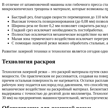
В отличие от штамповочной машины или гибочного пресса стан
микроскопических трещины в материале, которые возможны пр
Быстрый рез, благодаря скорости перемещения до 110 м/м
Высокая точность позиционирования (до 0,08 мм) позвол
Ширина реза не более 0,2 мм позволяет сократить расход 
Гладкий срез исключает необходимость постобработки.
Полностью исключается механическое воздействие на мет
Малая зона термического воздействия исключает перегрев
С помощью лазерной резки можно обработать стальные, 
Развитие лазерной техники и технологии является сегодня одн
Технология раскроя
Технология лазерной резки – это раскрой материала путем скв
мощности. Он практическим не рассеивается, создавая на повер
причем остальная поверхность не нагревается. Остатки распла
рабочую зону подается кислород под давлением, что способству
механическое воздействие на раскройный материал. Бесконтактн
выдержаны с точностью до десятой доли миллиметра. Технолог
30 мм) на предприятиях машиностроительной, металлургическо