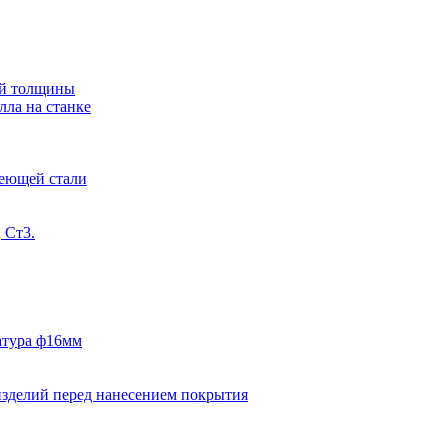
ной толщины
лла на станке
веющей стали
 Ст3.
матура ф16мм
изделий перед нанесением покрытия