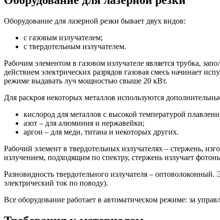
Оборудование для лазерной резки
Оборудование для лазерной резки бывает двух видов:
с газовым излучателем;
с твердотельным излучателем.
Рабочим элементом в газовом излучателе является трубка, запо
действием электрических разрядов газовая смесь начинает исп
режиме выдавать луч мощностью свыше 20 кВт.
Для раскроя некоторых металлов используются дополнительные
кислород для металлов с высокой температурой плавлени
азот – для алюминия и нержавейки;
аргон – для меди, титана и некоторых других.
Рабочий элемент в твердотельных излучателях – стержень, изг
излучением, подходящим по спектру, стержень излучает фотоны
Разновидность твердотельного излучателя – оптоволоконный. 
электрический ток по поводу).
Все оборудование работает в автоматическом режиме: за управ