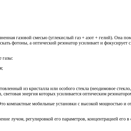
лненная газовой смесью (углекислый газ + азот + гелий). Она по
ускать фотоны, а оптический резонатор усиливает и фокусирует
 газы:
я;
отовленный из кристалла или особого стекла (неодимовое стекло
, световая энергия которых усиливается оптическим резонаторо
Это компактные мобильные установки с высокой мощностью и от
ление лучом, регулировкой его параметров, концентрацией его в