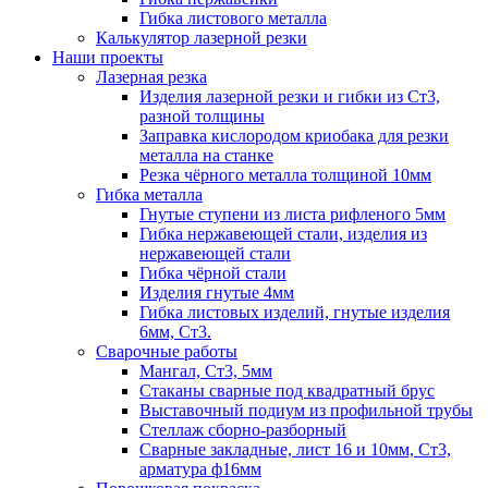
Гибка листового металла
Калькулятор лазерной резки
Наши проекты
Лазерная резка
Изделия лазерной резки и гибки из Ст3,
разной толщины
Заправка кислородом криобака для резки
металла на станке
Резка чёрного металла толщиной 10мм
Гибка металла
Гнутые ступени из листа рифленого 5мм
Гибка нержавеющей стали, изделия из
нержавеющей стали
Гибка чёрной стали
Изделия гнутые 4мм
Гибка листовых изделий, гнутые изделия
6мм, Ст3.
Сварочные работы
Мангал, Ст3, 5мм
Стаканы сварные под квадратный брус
Выставочный подиум из профильной трубы
Стеллаж сборно-разборный
Сварные закладные, лист 16 и 10мм, Ст3,
арматура ф16мм