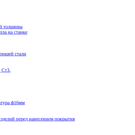
ной толщины
лла на станке
веющей стали
 Ст3.
матура ф16мм
изделий перед нанесением покрытия