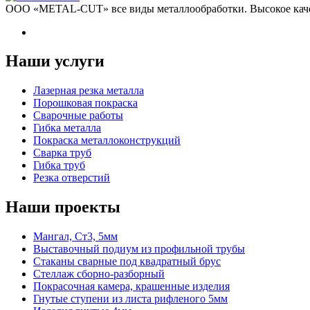
ООО «METAL-CUT» все виды металлообработки. Высокое качес
Наши услуги
Лазерная резка металла
Порошковая покраска
Сварочные работы
Гибка металла
Покраска металлоконструкций
Сварка труб
Гибка труб
Резка отверстий
Наши проекты
Мангал, Ст3, 5мм
Выставочный подиум из профильной трубы
Стаканы сварные под квадратный брус
Стеллаж сборно-разборный
Покрасочная камера, крашенные изделия
Гнутые ступени из листа рифленого 5мм