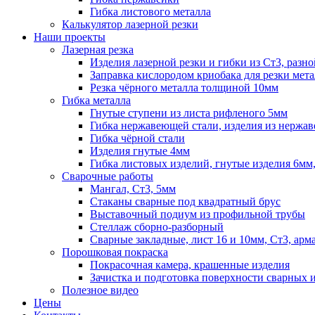
Гибка листового металла
Калькулятор лазерной резки
Наши проекты
Лазерная резка
Изделия лазерной резки и гибки из Ст3, раз
Заправка кислородом криобака для резки мета
Резка чёрного металла толщиной 10мм
Гибка металла
Гнутые ступени из листа рифленого 5мм
Гибка нержавеющей стали, изделия из нержа
Гибка чёрной стали
Изделия гнутые 4мм
Гибка листовых изделий, гнутые изделия 6мм,
Сварочные работы
Мангал, Ст3, 5мм
Стаканы сварные под квадратный брус
Выставочный подиум из профильной трубы
Стеллаж сборно-разборный
Сварные закладные, лист 16 и 10мм, Ст3, ар
Порошковая покраска
Покрасочная камера, крашенные изделия
Зачистка и подготовка поверхности сварных 
Полезное видео
Цены