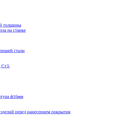
ной толщины
лла на станке
веющей стали
 Ст3.
матура ф16мм
изделий перед нанесением покрытия