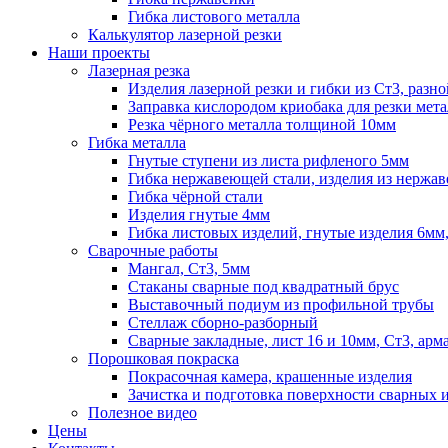
Гибка листового металла
Калькулятор лазерной резки
Наши проекты
Лазерная резка
Изделия лазерной резки и гибки из Ст3, раз
Заправка кислородом криобака для резки мета
Резка чёрного металла толщиной 10мм
Гибка металла
Гнутые ступени из листа рифленого 5мм
Гибка нержавеющей стали, изделия из нержа
Гибка чёрной стали
Изделия гнутые 4мм
Гибка листовых изделий, гнутые изделия 6мм,
Сварочные работы
Мангал, Ст3, 5мм
Стаканы сварные под квадратный брус
Выставочный подиум из профильной трубы
Стеллаж сборно-разборный
Сварные закладные, лист 16 и 10мм, Ст3, ар
Порошковая покраска
Покрасочная камера, крашенные изделия
Зачистка и подготовка поверхности сварных 
Полезное видео
Цены