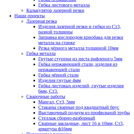
Гибка листового металла
Калькулятор лазерной резки
Наши проекты
Лазерная резка
Изделия лазерной резки и гибки из Ст3,
разной толщины
Заправка кислородом криобака для резки
металла на станке
Резка чёрного металла толщиной 10мм
Гибка металла
Гнутые ступени из листа рифленого 5мм
Гибка нержавеющей стали, изделия из
нержавеющей стали
Гибка чёрной стали
Изделия гнутые 4мм
Гибка листовых изделий, гнутые изделия
6мм, Ст3.
Сварочные работы
Мангал, Ст3, 5мм
Стаканы сварные под квадратный брус
Выставочный подиум из профильной трубы
Стеллаж сборно-разборный
Сварные закладные, лист 16 и 10мм, Ст3,
арматура ф16мм