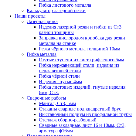
Гибка листового металла
Калькулятор лазерной резки
Наши проекты
Лазерная резка
Изделия лазерной резки и гибки из Ст3,
разной толщины
Заправка кислородом криобака для резки
металла на станке
Резка чёрного металла толщиной 10мм
Гибка металла
Гнутые ступени из листа рифленого 5мм
Гибка нержавеющей стали, изделия из
нержавеющей стали
Гибка чёрной стали
Изделия гнутые 4мм
Гибка листовых изделий, гнутые изделия
6мм, Ст3.
Сварочные работы
Мангал, Ст3, 5мм
Стаканы сварные под квадратный брус
Выставочный подиум из профильной трубы
Стеллаж сборно-разборный
Сварные закладные, лист 16 и 10мм, Ст3,
арматура ф16мм