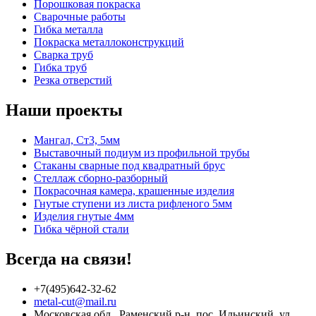
Порошковая покраска
Сварочные работы
Гибка металла
Покраска металлоконструкций
Сварка труб
Гибка труб
Резка отверстий
Наши проекты
Мангал, Ст3, 5мм
Выставочный подиум из профильной трубы
Стаканы сварные под квадратный брус
Стеллаж сборно-разборный
Покрасочная камера, крашенные изделия
Гнутые ступени из листа рифленого 5мм
Изделия гнутые 4мм
Гибка чёрной стали
Всегда на связи!
+7(495)642-32-62
metal-cut@mail.ru
Московская обл., Раменский р-н, пос. Ильинский, ул.