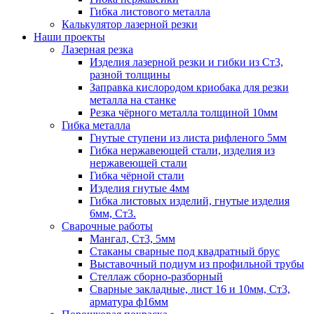
Гибка листового металла
Калькулятор лазерной резки
Наши проекты
Лазерная резка
Изделия лазерной резки и гибки из Ст3,
разной толщины
Заправка кислородом криобака для резки
металла на станке
Резка чёрного металла толщиной 10мм
Гибка металла
Гнутые ступени из листа рифленого 5мм
Гибка нержавеющей стали, изделия из
нержавеющей стали
Гибка чёрной стали
Изделия гнутые 4мм
Гибка листовых изделий, гнутые изделия
6мм, Ст3.
Сварочные работы
Мангал, Ст3, 5мм
Стаканы сварные под квадратный брус
Выставочный подиум из профильной трубы
Стеллаж сборно-разборный
Сварные закладные, лист 16 и 10мм, Ст3,
арматура ф16мм